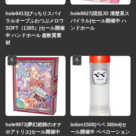
hole9413|びっちりスパイ
hole8927|現役JD 清楚系ス
ラルオーブふわつぶメロウ
パイラル|セール開催中 ハ
SOFT（1385）|セール開催
ンドホール
中 ハンドホール 超軟質素
材
hole9873|夢幻術師のオナ
lotion1500|ペペ 360ml|セ
ホアトリエ|セール開催中
ール開催中 ペペローション