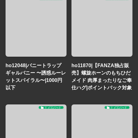
ho12048|バニートラップ
ho11870|【FANZA独占販
ギャルバニー 〜誘惑ルーレ
売】螺旋ホーンのもちひだ
ットスパイラル〜|1000円
メイド 肉厚まったりなご奉
以下
仕ハグ|ポイントバック対象
トイズハート
トイズハート