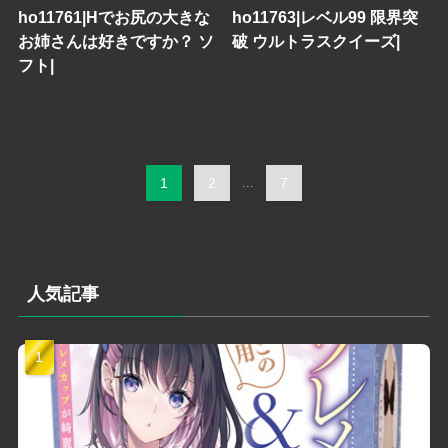
ho11761|Hでお尻の大きな
ho11763|レベル99 限界突
お姉さんは好きですか？ ソ
破 ウルトラスクイーズ|
フト|
1
2
...
7
人気記事