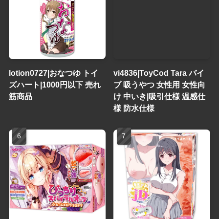
lotion0727|おなつゆ トイ
vi4836|ToyCod Tara バイ
ズハート|1000円以下 売れ
ブ 吸うやつ 女性用 女性向
筋商品
け 中いき|吸引仕様 温感仕
様 防水仕様