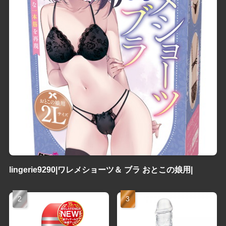
lingerie9290|ワレメショーツ＆ ブラ おとこの娘用|